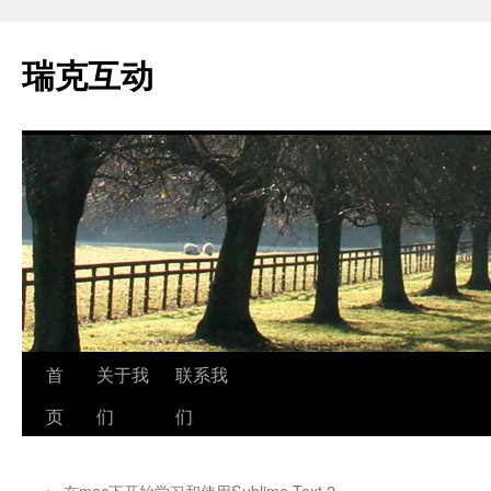
瑞克互动
跳
首
关于我
联系我
至
页
们
们
正
←
在mac下开始学习和使用Sublime Text 2