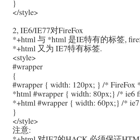
}
</style>
2, IE6/IE77对FireFox
*+html 与 *html 是IE特有的标签, fi
*+html 又为 IE7特有标签.
<style>
#wrapper
{
#wrapper { width: 120px; } /* FireFox 
*html #wrapper { width: 80px;} /* ie6 
*+html #wrapper { width: 60px;} /* 
}
</style>
注意:
*+html 对IE7的HACK 必须保证