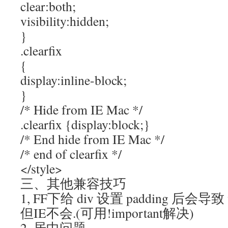
clear:both;
visibility:hidden;
}
.clearfix
{
display:inline-block;
}
/* Hide from IE Mac */
.clearfix {display:block;}
/* End hide from IE Mac */
/* end of clearfix */
</style>
三、其他兼容技巧
1, FF下给 div 设置 padding 后会导致 w
但IE不会.(可用!important解决)
2, 居中问题.