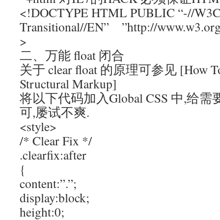
<!DOCTYPE HTML PUBLIC “-//W3C
Transitional//EN” ”http://www.w3.org
>
二、万能 float 闭合
关于 clear float 的原理可参见 [How To Cl
Structural Markup]
将以下代码加入Global CSS 中,给
可,屡试不爽.
<style>
/* Clear Fix */
.clearfix:after
{
content:”.”;
display:block;
height:0;