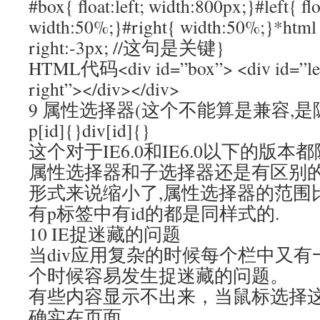
#box{ float:left; width:800px;}#left{ floa
width:50%;}#right{ width:50%;}*html 
right:-3px; //这句是关键}
HTML代码<div id=”box”> <div id=”left
right”></div></div>
9 属性选择器(这个不能算是兼容,是隐
p[id]{}div[id]{}
这个对于IE6.0和IE6.0以下的版本都隐
属性选择器和子选择器还是有区别的
形式来说缩小了,属性选择器的范围比较大
有p标签中有id的都是同样式的.
10 IE捉迷藏的问题
当div应用复杂的时候每个栏中又有
个时候容易发生捉迷藏的问题。
有些内容显示不出来，当鼠标选择
确实在页面。