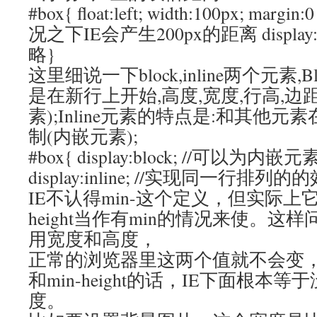
#box{ float:left; width:100px; margi
况之下IE会产生200px的距离 display:i
略}
这里细说一下block,inline两个元素,
是在新行上开始,高度,宽度,行高,边
素);Inline元素的特点是:和其他
制(内嵌元素);
#box{ display:block; //可以
display:inline; //实现同一行排列的的效果
IE不认得min-这个定义，但实际上它
height当作有min的情况来使。
用宽度和高度，
正常的浏览器里这两个值就不会变，如果
和min-height的话，IE下面根本
度。