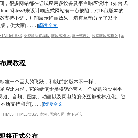
间，很多网站都在尝试应用多设备及平台响应设计（如台式
html5和css3来设计响应式网站有一点缺陷，对IE低版本的
器支持不错，并能展示绚丽效果，瑞克互动分享了35个
模版，供大家[……]
阅读全文
HTML5/CSS3
,
免费响应式模版
,
响应式模版
,
响应式设计
,
收费响应式模版
|
留
网站布局教程
b开发标准一个巨大的飞跃，和以前的版本不一样，
单纯的Web内容，它的新使命是将Web带入一个成熟的应用平
富的视频、音频、图象、动画以及同电脑的交互都被标准化。随
的不断支持和完[……]
阅读全文
,
HTML5
,
HTML5/CSS3
,
教程
,
网站布局
|
留下评论
言即将正式公布