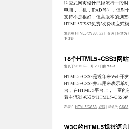
响应式网页设计已经流行一段时
电脑，手机，IPAD等），但对于
支持不是很好，但高版本的浏览
HTML5/CSS3免费/收费响应式
发表在
HTML5/CSS3
,
设计
,
资源
|
标签为
下评论
18个HTML5+CSS3
发表于
2013 年 5 月 23 日
由
reake
HTML5+CSS3是近年来We
HTML5+CSS3并非用来表示
台，在HTML 5平台上，丰
着主流浏览器对HTML5+CSS3
发表在
HTML5/CSS3
,
资源
|
标签为
CSS3
W3C的HTML5规范语