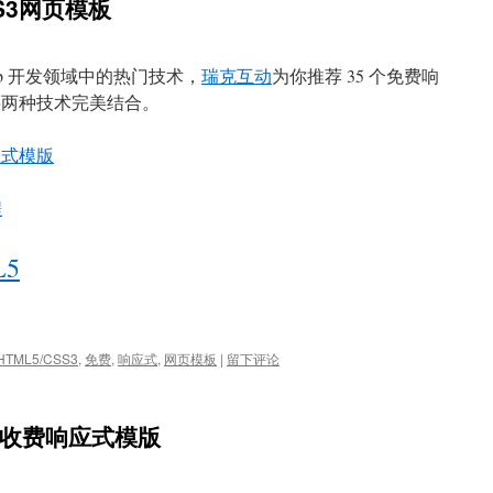
SS3网页模板
Web 开发领域中的热门技术，
瑞克互动
为你推荐 35 个免费响
，将两种技术完美结合。
响应式模版
程
L5
HTML5/CSS3
,
免费
,
响应式
,
网页模板
|
留下评论
免费/收费响应式模版