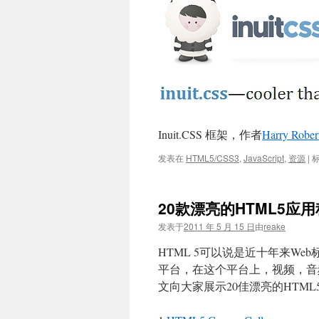
Inuit.CSS 框架，作者
Harry Rober
发表在
HTML5/CSS3
,
JavaScript
,
资源
|
20款漂亮的HTML5应
发表于
2011 年 5 月 15 日
由
reake
HTML 5可以说是近十年来W
平台，在这个平台上，视频，音
文向大家展示20佳漂亮的HTM