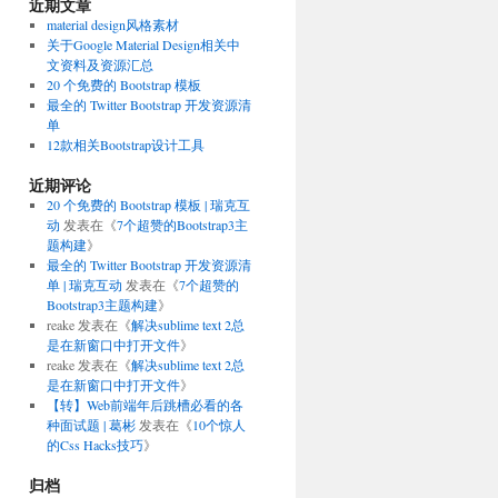
近期文章
material design风格素材
关于Google Material Design相关中
文资料及资源汇总
20 个免费的 Bootstrap 模板
最全的 Twitter Bootstrap 开发资源清
单
12款相关Bootstrap设计工具
近期评论
20 个免费的 Bootstrap 模板 | 瑞克互
动
发表在《
7个超赞的Bootstrap3主
题构建
》
最全的 Twitter Bootstrap 开发资源清
单 | 瑞克互动
发表在《
7个超赞的
Bootstrap3主题构建
》
reake
发表在《
解决sublime text 2总
是在新窗口中打开文件
》
reake
发表在《
解决sublime text 2总
是在新窗口中打开文件
》
【转】Web前端年后跳槽必看的各
种面试题 | 葛彬
发表在《
10个惊人
的Css Hacks技巧
》
归档