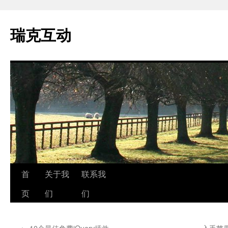
瑞克互动
跳
首
关于我
联系我
至
页
们
们
正
←
10个最佳免费jQuery插件
入手苹果