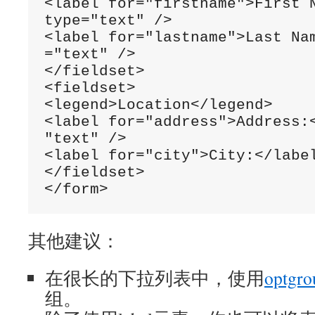
<label for="firstname">First N
type="text" />

<label for="lastname">Last Nam
="text" />

</fieldset>

<fieldset>

<legend>Location</legend>

<label for="address">Address:<
"text" />

<label for="city">City:</label
</fieldset>

</form>
其他建议：
在很长的下拉列表中，使用
optg
组。