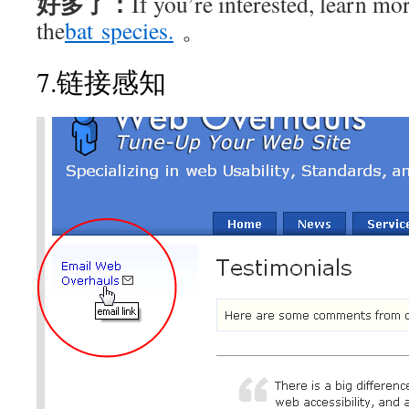
好多了：
If you’re interested, learn mo
the
bat
species
.
。
7.链接感知