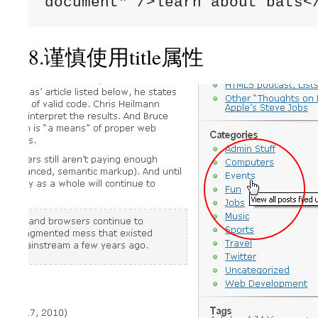
document" />learn about bats<
8.谨慎使用title属性