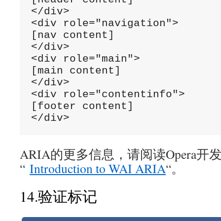
</div>

<div role="navigation">

[nav content]

</div>

<div role="main">

[main content]

</div>

<div role="c​​ontentinfo">

[footer content]

</div>
ARIA的更多信息，请阅读Opera
“
Introduction to WAI ARIA
“。
14.验证标记