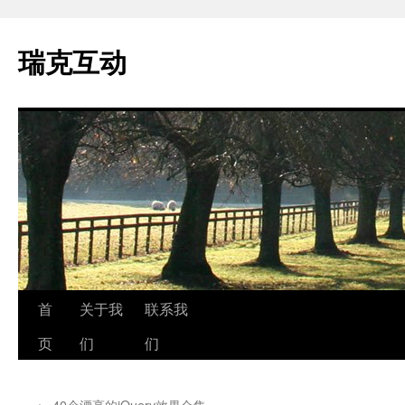
瑞克互动
跳
首
关于我
联系我
至
页
们
们
正
←
40个漂亮的jQuery效果合集