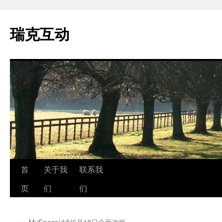
瑞克互动
跳
首
关于我
联系我
至
页
们
们
正
←
MySpace计划6月18日全面改版