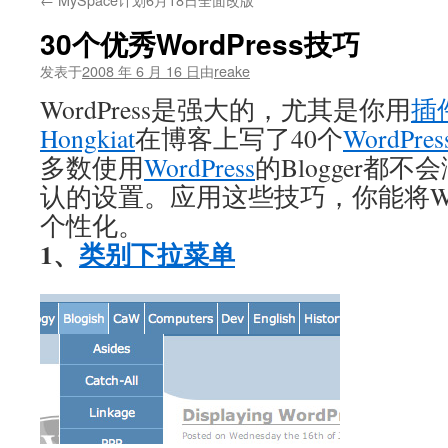
文
30个优秀WordPress技巧
发表于
2008 年 6 月 16 日
由
reake
WordPress是强大的，尤其是你用
插
Hongkiat
在博客上写了40个
WordPres
多数使用
WordPress
的Blogger都
认的设置。应用这些技巧，你能将W
个性化。
1、
类别下拉菜单