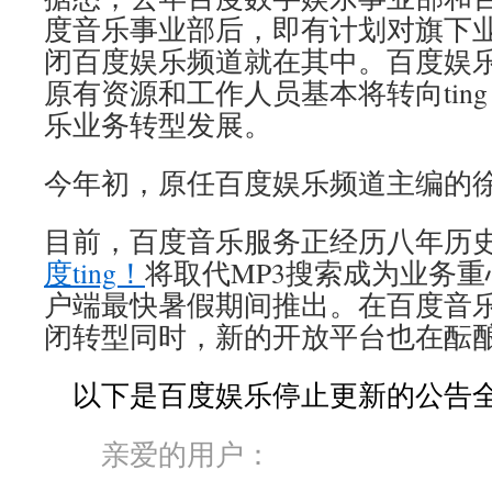
度音乐事业部后，即有计划对旗下
闭百度娱乐频道就在其中。百度娱
原有资源和工作人员基本将转向tin
乐业务转型发展。
今年初，原任百度娱乐频道主编的
目前，百度音乐服务正经历八年历
度ting！
将取代MP3搜索成为业务
户端最快暑假期间推出。在百度音
闭转型同时，新的开放平台也在酝酿
以下是百度娱乐停止更新的公告
亲爱的用户：