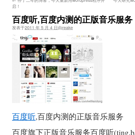
文
启！
百度听,百度内测的正版音乐服务
发表于
2011 年 5 月 4 日
由
reake
百度听
,百度内测的正版音乐服务
百度旗下正版音乐服务百度听(ting.ba