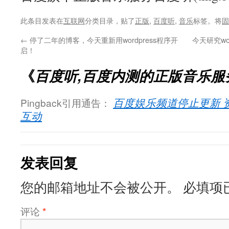
此条目发表在
互联网
分类目录，贴了
正版
,
百度听
,
音乐
标签。将
固
←
停了二年的博客，今天重新用wordpress程序开
今天研究wor
启！
《
百度听,百度内测的正版音乐服
Pingback引用通告：
百度娱乐频道停止更新 资源
互动
发表回复
您的邮箱地址不会被公开。
必填项
评论
*