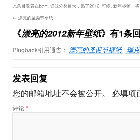
此条目发表在
设计
,
资源
分类目录，贴了
2012
,
壁纸
,
新年
标签。将
←
漂亮的圣诞节壁纸
《
漂亮的2012新年壁纸
》有1条
Pingback引用通告：
漂亮的圣诞节壁纸 | 瑞
发表回复
您的邮箱地址不会被公开。
必填项
评论
*