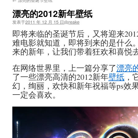
文
漂亮的2012新年壁纸
发表于
2011 年 12 月 15 日
由
reake
即将来临的圣诞节后，又将迎来2012
难电影就知道，即将到来的是什么
来的新年，让我们带着狂欢和喜悦
在网络世界里，上一篇分享了
漂亮
了一些漂亮高清的2012新年
壁纸
，
幻，绚丽，欢快和新年祝福等ps效果2
一定会喜欢。