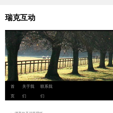
瑞克互动
跳
首
关于我
联系我
至
页
们
们
正
←
漂亮的圣诞节壁纸