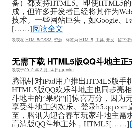
备）都支持HTML5。即使HTML
成，但许多开发者已经将其作为We
技术。一些网站巨头，如Google、Faceb
[……]
阅读全文
发表在
HTML5/CSS3
,
资源
|
标签为
HTML5
,
工具
,
开发
|
留下评
无需下载 HTML5版QQ斗地主
发表于
2012 年 3 月 14 日
由
reake
腾讯针对iPad用户推出HTML5版
HTML5版QQ欢乐斗地主也同步亮
斗地主的“果粉”们惊喜万分，因为
享受斗地主的欢乐。登录h5.qq.c
至，腾讯为迎合春节玩家斗地主需求，
高清版QQ斗地主外，HTML5[……]