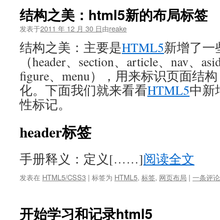
结构之美：html5新的布局标签
发表于
2011 年 12 月 30 日
由
reake
结构之美：主要是
HTML5
新增了一
（header、section、article、nav、as
figure、menu），用来标识页面结
化。下面我们就来看看
HTML5
中新
性标记。
header标签
手册释义：定义[……]
阅读全文
发表在
HTML5/CSS3
|
标签为
HTML5
,
标签
,
网页布局
|
一条评论
开始学习和记录html5