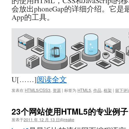
的使用HTML，CSS和JavaScrip
会放出phoneGap的详细介绍。它是最
App的工具。
U[……]
阅读全文
发表在
HTML5/CSS3
,
资源
|
标签为
HTML5
,
作品
,
框架
|
留下评
23个网站使用HTML5的专业例子
发表于
2011 年 12 月 13 日
由
reake