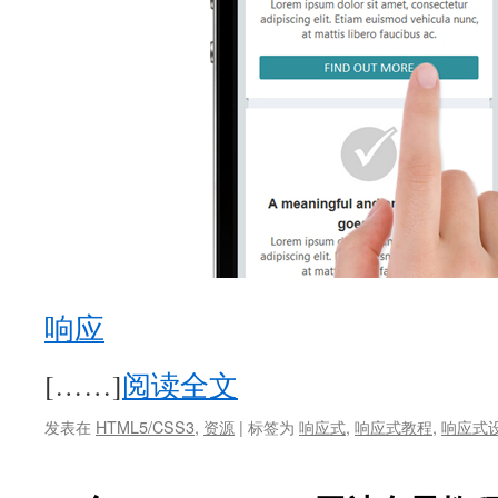
响应
[……]
阅读全文
发表在
HTML5/CSS3
,
资源
|
标签为
响应式
,
响应式教程
,
响应式