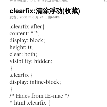
文
clearfix:清除浮动(收藏)
发表于
2008 年 6 月 24 日
由
reake
.clearfix:after{
content: “.”;
display: block;
height: 0;
clear: both;
visibility: hidden;
}
.clearfix {
display: inline-block;
}
/* Hides from IE-mac */
* html .clearfix {