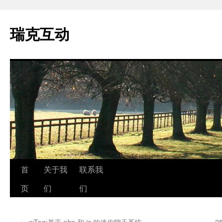
瑞克互动
跳
首
关于我
联系我
至
页
们
们
正
←
wTag:基于 php 和 js 的迷你聊天系统
2