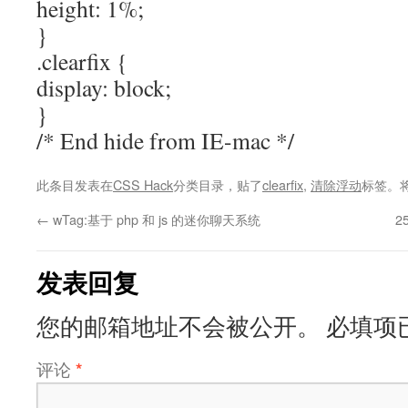
height: 1%;
}
.clearfix {
display: block;
}
/* End hide from IE-mac */
此条目发表在
CSS Hack
分类目录，贴了
clearfix
,
清除浮动
标签。
←
wTag:基于 php 和 js 的迷你聊天系统
2
发表回复
您的邮箱地址不会被公开。
必填项
评论
*