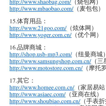
http://www.shaobag.com/
（烧包网）
http://www.mbaobao.com/
（麦包包）
15.体育用品：
http://www.21goo.com/
（炫体网）
http://www.yoger.com.cn/
（优个网）
16.品牌商城：
http://shop.usb-mp3.com/
（纽曼商城
http://www.samsungshop.com.cn/
（三
http://www.motostore.com.cn/
（摩托
17.其它：
http://www.homee.com.cn/
（家居易站
http://www.asiaec.com/
（亚商在线）
http://www.shoubiao.com.cn/
（手表折