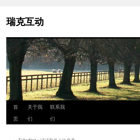
瑞克互动
跳
首
关于我
联系我
至
页
们
们
正
←
TallorNot：试试和名人比身高