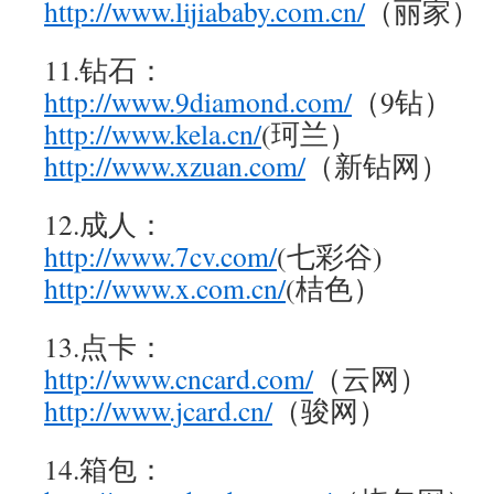
http://www.lijiababy.com.cn/
（丽家）
11.钻石：
http://www.9diamond.com/
（9钻）
http://www.kela.cn/
(珂兰）
http://www.xzuan.com/
（新钻网）
12.成人：
http://www.7cv.com/
(七彩谷)
http://www.x.com.cn/
(桔色）
13.点卡：
http://www.cncard.com/
（云网）
http://www.jcard.cn/
（骏网）
14.箱包：