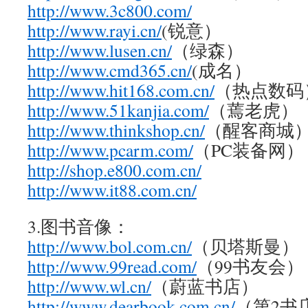
http://www.3c800.com/
http://www.rayi.cn/
(锐意）
http://www.lusen.cn/
（绿森）
http://www.cmd365.cn/
(成名）
http://www.hit168.com.cn/
（热点数码
http://www.51kanjia.com/
（蔫老虎）
http://www.thinkshop.cn/
（醒客商城
http://www.pcarm.com/
（PC装备网）
http://shop.e800.com.cn/
http://www.it88.com.cn/
3.图书音像：
http://www.bol.com.cn/
（贝塔斯曼）
http://www.99read.com/
（99书友会）
http://www.wl.cn/
（蔚蓝书店）
http://www.dearbook.com.cn/
（第2书