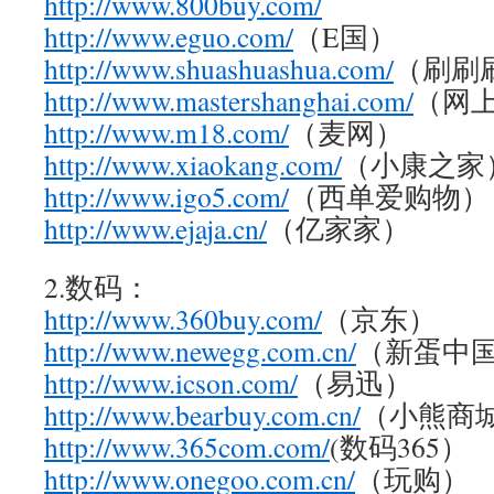
http://www.800buy.com/
http://www.eguo.com/
（E国）
http://www.shuashuashua.com/
（刷刷
http://www.mastershanghai.com/
（网
http://www.m18.com/
（麦网）
http://www.xiaokang.com/
（小康之家
http://www.igo5.com/
（西单爱购物）
http://www.ejaja.cn/
（亿家家）
2.数码：
http://www.360buy.com/
（京东）
http://www.newegg.com.cn/
（新蛋中
http://www.icson.com/
（易迅）
http://www.bearbuy.com.cn/
（小熊商
http://www.365com.com/
(数码365）
http://www.onegoo.com.cn/
（玩购）