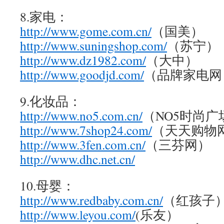
8.家电：
http://www.gome.com.cn/
（国美）
http://www.suningshop.com/
（苏宁）
http://www.dz1982.com/
（大中）
http://www.goodjd.com/
（品牌家电网
9.化妆品：
http://www.no5.com.cn/
（NO5时尚广
http://www.7shop24.com/
（天天购物
http://www.3fen.com.cn/
（三芬网）
http://www.dhc.net.cn/
10.母婴：
http://www.redbaby.com.cn/
（红孩子
http://www.leyou.com/
(乐友）