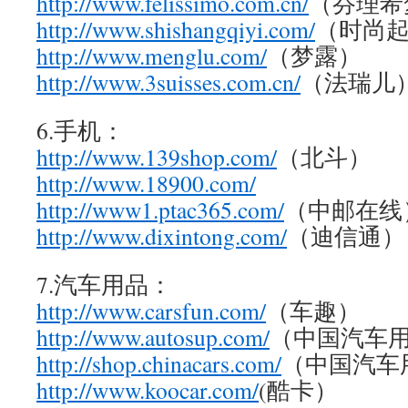
http://www.felissimo.com.cn/
（芬理希
http://www.shishangqiyi.com/
（时尚
http://www.menglu.com/
（梦露）
http://www.3suisses.com.cn/
（法瑞儿
6.手机：
http://www.139shop.com/
（北斗）
http://www.18900.com/
http://www1.ptac365.com/
（中邮在线
http://www.dixintong.com/
（迪信通）
7.汽车用品：
http://www.carsfun.com/
（车趣）
http://www.autosup.com/
（中国汽车
http://shop.chinacars.com/
（中国汽车
http://www.koocar.com/
(酷卡）