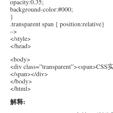
opacity:0.35;
background-color:#000;
}
.transparent span { position:relative}
–>
</style>
</head>
<body>
<div class=”transparent”><sp
</span></div>
</body>
</html>
解释: