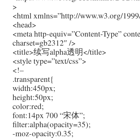
>
<html xmlns=”http://www.w3.org/1999
<head>
<meta http-equiv=”Content-Type” conte
charset=gb2312″ />
<title>续写alpha透明</title>
<style type=”text/css”>
<!–
.transparent{
width:450px;
height:50px;
color:red;
font:14px 700 “宋体”;
filter:alpha(opacity=35);
-moz-opacity:0.35;