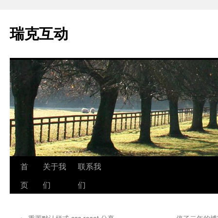
瑞克互动
跳
首
关于我
联系我
至
页
们
们
正
←
重置默认样式 css reset 分享
停了二年的博客