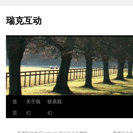
瑞克互动
跳
首
关于我
联系我
至
页
们
们
正
←
百度欲仿效 Facebook 推出社会化网络
我度安全