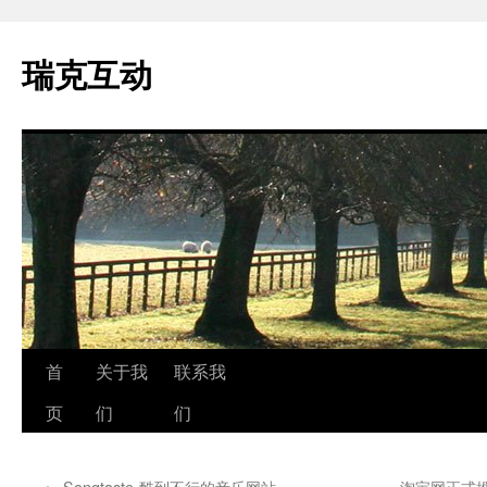
瑞克互动
跳
首
关于我
联系我
至
页
们
们
正
←
Songtaste-酷到不行的音乐网站
淘宝网正式