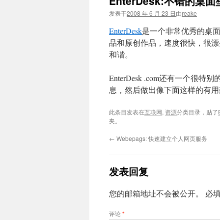
EnterDesk:不错的桌
文
发表于
2008 年 6 月 23 日
由
reake
EnterDesk
是一个非常优秀的桌面
品和原创作品，速度很快，很漂
和谐。
EnterDesk .com还有
息，然后做出像下面这样的有用
此条目发表在
互联网
,
资源
分类目录，贴了
夹。
←
Webepags: 快速建立个人网页服务
发表回复
您的邮箱地址不会被公开。
必
评论
*