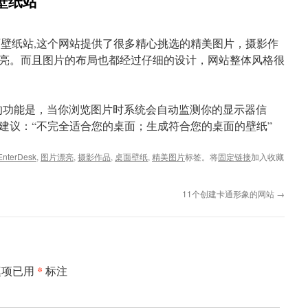
面壁纸站
壁纸站,这个网站提供了很多精心挑选的精美图片，
摄影
作
亮。
而且图片的布局也都经过仔细的设计，网站整体风格很
一个很特别的功能是，当你浏览图片时系统会自动监测你的显示器信
建议：“不完全适合您的桌面；生成符合您的桌面的壁纸”
EnterDesk
,
图片漂亮
,
摄影作品
,
桌面壁纸
,
精美图片
标签。将
固定链接
加入收藏
11个创建卡通形象的网站
→
*
填项已用
标注