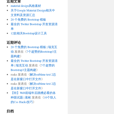
近期文章
material design风格素材
关于Google Material Design相关中
文资料及资源汇总
20 个免费的 Bootstrap 模板
最全的 Twitter Bootstrap 开发资源清
单
12款相关Bootstrap设计工具
近期评论
20 个免费的 Bootstrap 模板 | 瑞克互
动
发表在《
7个超赞的Bootstrap3主
题构建
》
最全的 Twitter Bootstrap 开发资源清
单 | 瑞克互动
发表在《
7个超赞的
Bootstrap3主题构建
》
reake
发表在《
解决sublime text 2总
是在新窗口中打开文件
》
reake
发表在《
解决sublime text 2总
是在新窗口中打开文件
》
【转】Web前端年后跳槽必看的各
种面试题 | 葛彬
发表在《
10个惊人
的Css Hacks技巧
》
归档