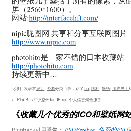
的壁纸几乎囊括了所有的像素，从iPh
屏（2560*1600）。
网站:
http://interfacelift.com/
nipic昵图网 共享和分享互联网图片
http://www.nipic.com
photohito是一家不错的日本收藏站
http://photohito.com
持续更新中…
此条目发表在
设计
,
资源
分类目录，贴了
ico
,
图标
,
壁纸
,
用户界面
←
PlanBus:中文版FriendFeed,个人信息聚合服务
《
收藏几个优秀的ICO和壁纸网
Pingback引用通告：
PSDFreebee: 免费的