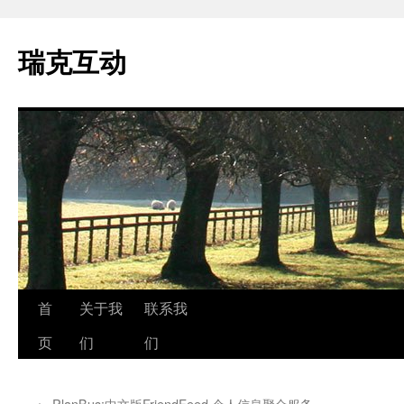
瑞克互动
跳
首
关于我
联系我
至
页
们
们
正
←
PlanBus:中文版FriendFeed,个人信息聚合服务