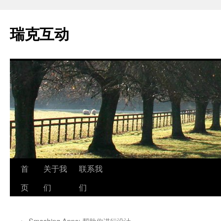
瑞克互动
跳
首
关于我
联系我
至
页
们
们
正
←
Smashing Apps: 帮助你进行设计