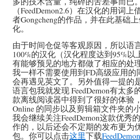
多的技术含量，纯碎的苦差事而已
（FeedDemon2.6）在汉化的用词上
者Gongcheng的作品，并在此基
化。
由于时间仓促等客观原因，所以语
100%的汉化（汉化程度达到95%
有能够预见的地方都做了相应的处
我一样不需要使用到FD高级应用的
会再遇见英文了。另外值得一提的是，
语言包我就发现 FeedDemon有
款离线阅读器中得到了很好的体验，增强
Online 的同步以及剪辑箱文件夹
我会继续关注FeedDemon这款优秀
作的，以后还会不定期的发布更为优
包。你可以点击
这里
下载
FeedDemon