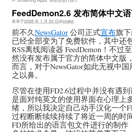
文
FeedDemon2.6 发布简体中文
发表于
2008 年 1 月 20 日
由
reake
前不久
NewsGator
公司正式
宣布
旗下
已经全部变为了免费软件，其中还
RSS离线阅读器 FeedDemon！不过
然没有发布属于官方的简体中文版，
而言，对于NewsGator如此无视
之以鼻。
尽管在使用FD2.6过程中并没有遇
是面对纯英文的使用界面在心理上
绪，所以我决定自己动手汉化一个FD
过程断断续续持续了将近一周的时
FD所给出的语言包文件进行的制作