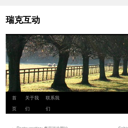
瑞克互动
跳
首
关于我
联系我
至
页
们
们
正
←
Restaurantica: 餐厅评价网站
Sp