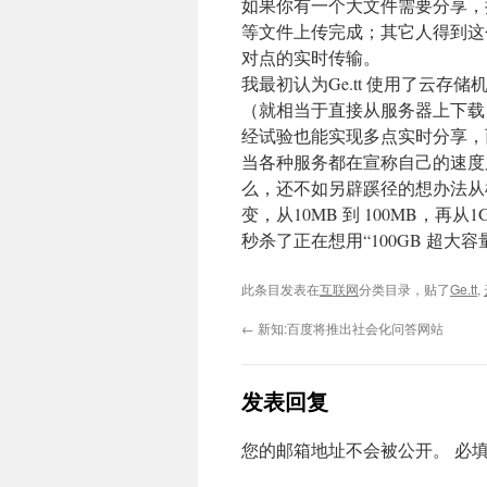
如果你有一个大文件需要分享，把
等文件上传完成；其它人得到这个
对点的实时传输。
我最初认为Ge.tt 使用了云
（就相当于直接从服务器上下载
经试验也能实现多点实时分享，
当各种服务都在宣称自己的速度
么，还不如另辟蹊径的想办法从
变，从10MB 到 100MB，再
秒杀了正在想用“100GB 超大
此条目发表在
互联网
分类目录，贴了
Ge.tt
,
←
新知:百度将推出社会化问答网站
发表回复
您的邮箱地址不会被公开。
必