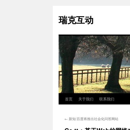
瑞克互动
首页
关于我们
联系我们
跳
至
←
新知:百度将推出社会化问答网站
正