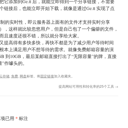
它添加到Ge.tt 后，就能立即得到一个分享链接，不需要
链接后，也能立即开始下载，就像是通过Ge.tt 实现了点
存储机制的实时性，即云服务器上面有的文件才支持实时分享
），这样就比较忽悠用户，但是自己包了一个偏僻的文件，
而且速度还很不错，所以就分享给大家。
又提高得有多快多快，再快不都是为了减少用户等待时间
根本上满足用户不想等待的需求。就像免费邮箱容量的演
从1GB 到10GB，最后某邮箱直接打出了“无限容量”的牌，直接
容量”作噱头的。
云存储
,
免费
,
网盘
标签。将
固定链接
加入收藏夹。
提高网站可用性和转化率的25个工具
→
*
填项已用
标注