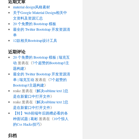
近期文章
material design风格素材
关于Google Material Design相关中
文资料及资源汇总
20 个免费的 Bootstrap 模板
最全的 Twitter Bootstrap 开发资源清
单
12款相关Bootstrap设计工具
近期评论
20 个免费的 Bootstrap 模板 | 瑞克互
动
发表在《
7个超赞的Bootstrap3主
题构建
》
最全的 Twitter Bootstrap 开发资源清
单 | 瑞克互动
发表在《
7个超赞的
Bootstrap3主题构建
》
reake
发表在《
解决sublime text 2总
是在新窗口中打开文件
》
reake
发表在《
解决sublime text 2总
是在新窗口中打开文件
》
【转】Web前端年后跳槽必看的各
种面试题 | 葛彬
发表在《
10个惊人
的Css Hacks技巧
》
归档