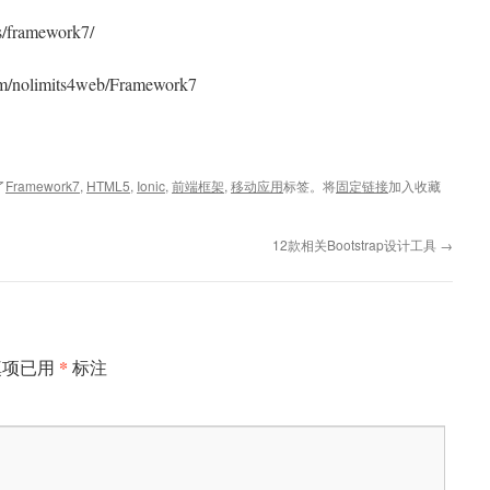
framework7/
/nolimits4web/Framework7
了
Framework7
,
HTML5
,
Ionic
,
前端框架
,
移动应用
标签。将
固定链接
加入收藏
12款相关Bootstrap设计工具
→
*
填项已用
标注