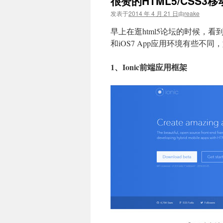
很赞的HTML5/CSS3
文
发表于
2014 年 4 月 21 日
由
reake
早上在逛html5论坛的时候，看到两
和iOS7 App应用环境有些不
1、Ionic前端应用框架