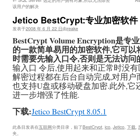
文
该用户的解决
Jetico BestCrypt:专业加密软件
发表于
2008 年 6 月 22 日
由
reake
BestCrypt Volume Encryption
的一款简单易用的加密软件,它可以
时需要先输入口令,否则是无法访问的
输入口 令后,使用起来和正常时没有
解密过程都在后台自动完成,对用户
也支持U盘或移动硬盘加密.此外,它
进一步增强了性能.
下载:
Jetico BestCrypt 8.05.1
此条目发表在
互联网
分类目录，贴了
BestCrypt
,
ico
,
Jetico
,
下载
,
夹。