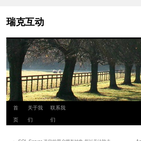
瑞克互动
跳
首
关于我
联系我
至
页
们
们
正
←
SQL Server 选定的用户拥有对象,所以无法除去
A