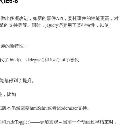
入IE6-8
。新版本做出多项改进，如新的事件API，委托事件的性能更高，对
D规范的支持等等。同时，jQuery还弃用了某些特性，以使
感兴趣的新特性：
d()、.delegate()和.live();.off()替代
)。
能都得到了提升。
标签，比如
版本仍然需要html5shiv或者Modernizer支持。
e()和.fadeToggle()——更加直观 – 当前一个动画过早结束时，