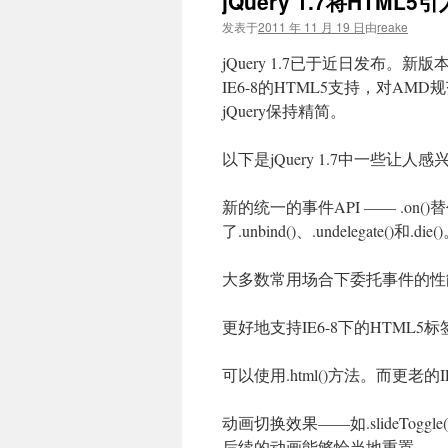
jQuery 1.7将HTML5引
文
发表于
2011 年 11 月 19 日
由
reake
jQuery 1.7已于近日发布
IE6-8的HTML5支持，对AM
jQuery保持精简。
以下是jQuery 1.7中一些让人
新的统一的事件API —— .on()替代了.bin
了.unbind()、.undelegate()和.die(
大多数常用场合下委托事件的性
更好地支持IE6-8下的HTML5
可以使用.html()方法。而更老的IE
动画切换效果——如.slideToggl
后续的动画能够恰当地重置。