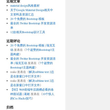
近期文章
material design风格素材
关于Google Material Design相关中
文资料及资源汇总
20 个免费的 Bootstrap 模板
最全的 Twitter Bootstrap 开发资源清
单
12款相关Bootstrap设计工具
近期评论
20 个免费的 Bootstrap 模板 | 瑞克互
动
发表在《
7个超赞的Bootstrap3主
题构建
》
最全的 Twitter Bootstrap 开发资源清
单 | 瑞克互动
发表在《
7个超赞的
Bootstrap3主题构建
》
reake
发表在《
解决sublime text 2总
是在新窗口中打开文件
》
reake
发表在《
解决sublime text 2总
是在新窗口中打开文件
》
【转】Web前端年后跳槽必看的各
种面试题 | 葛彬
发表在《
10个惊人
的Css Hacks技巧
》
归档