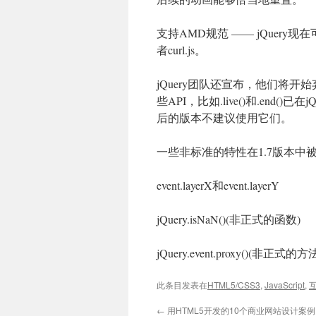
支持AMD规范 —— jQuery现
者curl.js。
jQuery团队还宣布，他们将
些API，比如.live()和.end(
后的版本不建议使用它们。
一些非标准的特性在1.7版本中被
event.layerX和event.layerY
jQuery.isNaN()(非正式的函数)
jQuery.event.proxy()(非正式的方
此条目发表在
HTML5/CSS3
,
JavaScript
,
←
用HTML5开发的10个商业网站设计案例