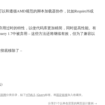
在可以和遵循AMD规范的脚本加载器协作，比如RequireJS或
开始弃用过时的特性，以使代码库更加精简，同时提高性能。有
)已在jQuery 1.7中被弃用 – 这些方法还将继续有效，但为了兼容以
彻底移除了 –
法)
互联网
分类目录，贴了
HTML5
,
jQuery
标签。将
固定链接
加入收藏夹。
分享21个以单色背景的网页设计案例
→