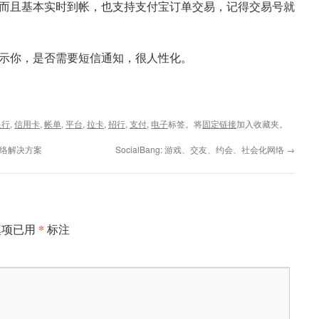
而且基本实时到帐，也支持支付宝订单交易，记得交易号就
示你，是否需要短信通知，很人性化。
银行
,
信用卡
,
帐单
,
平台
,
拉卡
,
招行
,
支付
,
电子
标签。将
固定链接
加入收藏夹。
网络解决方案
SocialBang: 游戏、交友、约会、社会化网络
→
*
填项已用
标注