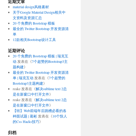
近期文章
material design风格素材
关于Google Material Design相关中
文资料及资源汇总
20 个免费的 Bootstrap 模板
最全的 Twitter Bootstrap 开发资源清
单
12款相关Bootstrap设计工具
近期评论
20 个免费的 Bootstrap 模板 | 瑞克互
动
发表在《
7个超赞的Bootstrap3主
题构建
》
最全的 Twitter Bootstrap 开发资源清
单 | 瑞克互动
发表在《
7个超赞的
Bootstrap3主题构建
》
reake
发表在《
解决sublime text 2总
是在新窗口中打开文件
》
reake
发表在《
解决sublime text 2总
是在新窗口中打开文件
》
【转】Web前端年后跳槽必看的各
种面试题 | 葛彬
发表在《
10个惊人
的Css Hacks技巧
》
归档