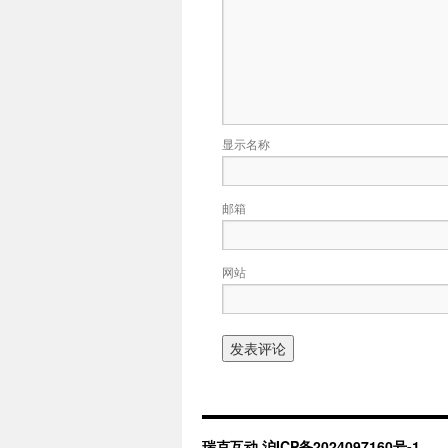
显示名称
邮箱
网站
瑞克互动
沪ICP备2024097160号-1