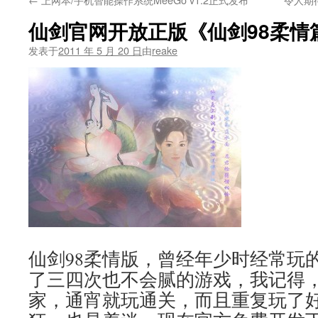
文
仙剑官网开放正版《仙剑98柔情
发表于
2011 年 5 月 20 日
由
reake
仙剑98柔情版，曾经年少时经常玩
了三四次也不会腻的游戏，我记得
家，通宵就玩通关，而且重复玩了