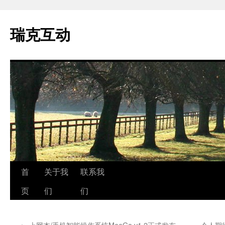
瑞克互动
跳
首
关于我
联系我
至
页
们
们
正
←
上网本/手机智能操作系统MeeGo v1.2正式发布
令人期待