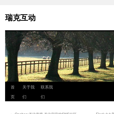
瑞克互动
跳
首
关于我
联系我
至
页
们
们
正
←
Qooboo:关注家庭,关注宝宝的SNS社区
Flock 2.