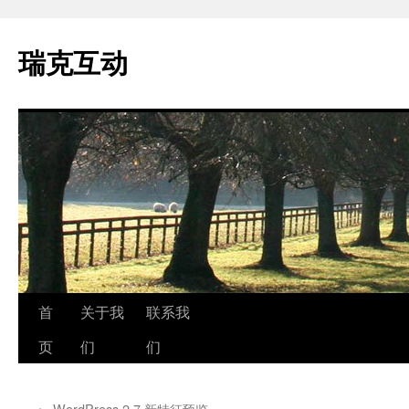
瑞克互动
跳
首
关于我
联系我
至
页
们
们
正
←
WordPress 2.7 新特征预览