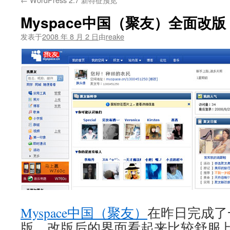
文
Myspace中国（聚友）全面改版
发表于
2008 年 8 月 2 日
由
reake
Myspace中国（聚友）
在昨日完成了
版，改版后的界面看起来比较舒服,比