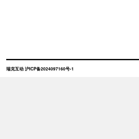
瑞克互动
沪ICP备2024097160号-1