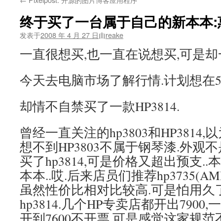
文
终于买了一台属于自己的新本本:惠
发表于
2008 年 4 月 27 日
由
reake
一直很想买,也一直在说想买,可是却
今天去电脑市场了解行情.计划想在5
却情不自禁买了一款HP3814.
曾经一直关注的hp3803和HP3814
想不到HP3803不属于钢琴漆.外观
买了hp3814,可是价格又超出预支..
本本..哎.后来店员们推荐hp3735(AM
虽然性价比相对比较高.可是怕用久
hp3814.几个HP专卖店都开出790
开到7600不开票.可是感觉这家规