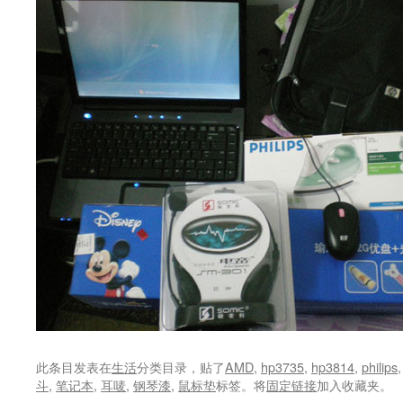
此条目发表在
生活
分类目录，贴了
AMD
,
hp3735
,
hp3814
,
philips
斗
,
笔记本
,
耳唛
,
钢琴漆
,
鼠标垫
标签。将
固定链接
加入收藏夹。