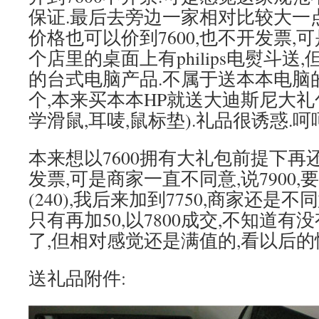
保证.最后去旁边一家相对比较大一点
价格也可以价到7600,也不开发票,
个店里的桌面上有philips电熨斗送
的台式电脑产品.不属于送本本电脑
个,本来买本本HP就送大迪斯尼大礼包
学滑鼠,耳唛,鼠标垫).礼品很诱惑.呵
本来想以7600拥有大礼包前提下再还要
发票,可是商家一直不同意,说7900
(240),我后来加到7750,商家还是
只有再加50,以7800成交,不知道有
了,但相对感觉还是满值的,看以后的
送礼品附件: