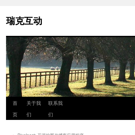
瑞克互动
跳
首
关于我
联系我
至
页
们
们
正
←
Pixelpost: 开源的图片博客应用程序