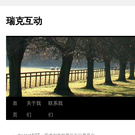
瑞克互动
跳
首
关于我
联系我
至
页
们
们
正
←
deviantART：艺术创作的展示与分享平台