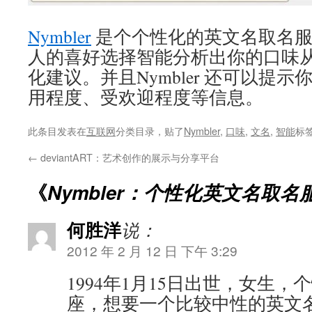
Nymbler
是个个性化的英文名取名服
人的喜好选择智能分析出你的口味
化建议。并且Nymbler 还可以提
用程度、受欢迎程度等信息。
此条目发表在
互联网
分类目录，贴了
Nymbler
,
口味
,
文名
,
智能
标
←
deviantART：艺术创作的展示与分享平台
《
Nymbler：个性化英文名取名
何胜洋
说：
2012 年 2 月 12 日 下午 3:29
1994年1月15日出世，女生
座，想要一个比较中性的英文