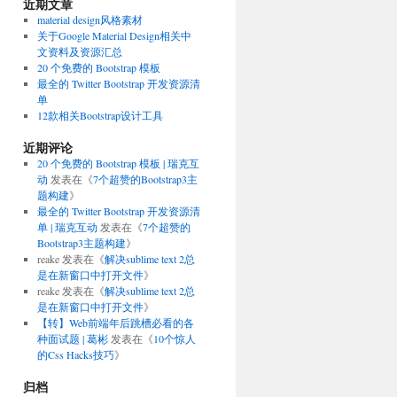
近期文章
material design风格素材
关于Google Material Design相关中
文资料及资源汇总
20 个免费的 Bootstrap 模板
最全的 Twitter Bootstrap 开发资源清
单
12款相关Bootstrap设计工具
近期评论
20 个免费的 Bootstrap 模板 | 瑞克互
动
发表在《
7个超赞的Bootstrap3主
题构建
》
最全的 Twitter Bootstrap 开发资源清
单 | 瑞克互动
发表在《
7个超赞的
Bootstrap3主题构建
》
reake
发表在《
解决sublime text 2总
是在新窗口中打开文件
》
reake
发表在《
解决sublime text 2总
是在新窗口中打开文件
》
【转】Web前端年后跳槽必看的各
种面试题 | 葛彬
发表在《
10个惊人
的Css Hacks技巧
》
归档