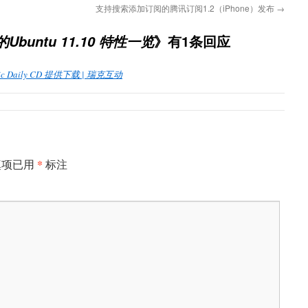
支持搜索添加订阅的腾讯订阅1.2（iPhone）发布
→
》有1条回应
t的Ubuntu 11.10 特性一览
eiric Daily CD 提供下载 | 瑞克互动
*
填项已用
标注