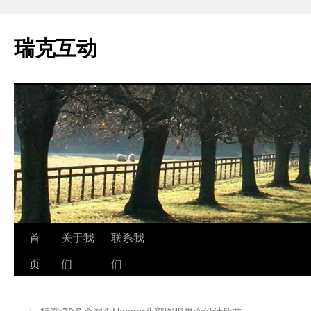
瑞克互动
跳
首
关于我
联系我
至
页
们
们
正
←
精选:70多个网页Header头部图形界面设计欣赏