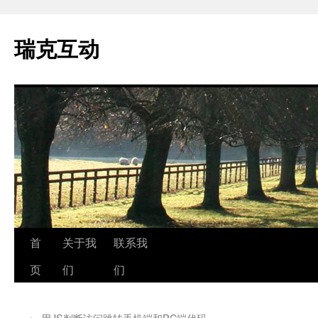
瑞克互动
跳
首
关于我
联系我
至
页
们
们
正
←
用JS判断访问跳转手机端和PC端代码