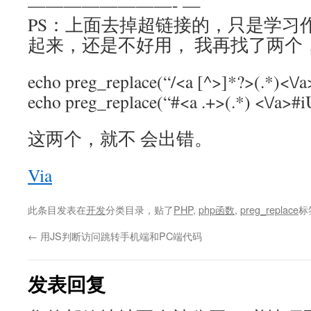
————————- —
PS：上面去掉超链接的，只是学习
起来，还是不好用， 我再找了两个
echo preg_replace(“/<a [^>]*?>(.*)<\/a>/
echo preg_replace(“#<a .+>(.*) <\/a>#iU
这两个，就不 会出错。
Via
此条目发表在
开发
分类目录，贴了
PHP
,
php函数
,
preg_replace
标
←
用JS判断访问跳转手机端和PC端代码
发表回复