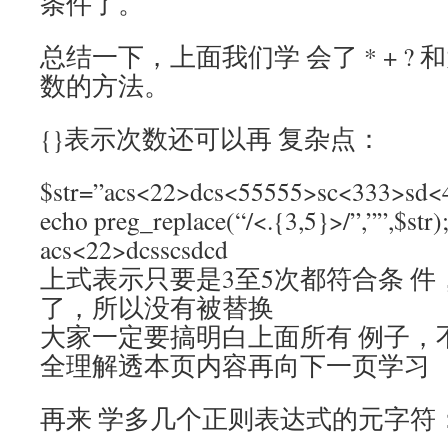
条件了。
总结一下，上面我们学 会了 * + ?
数的方法。
{}表示次数还可以再 复杂点：
$str=”acs<22>dcs<55555>sc<333>sd<
echo preg_replace(“/<.{3,5}>/”
acs<22>dcsscsdcd
上式表示只要是3至5次都符合条 件，
了，所以没有被替换
大家一定要搞明白上面所有 例子，
全理解透本页内容再向下一页学习
再来 学多几个正则表达式的元字符