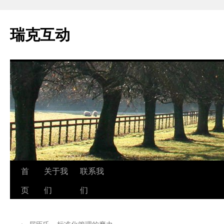
瑞克互动
跳
首
关于我
联系我
至
页
们
们
正
←
屈臣氏，标准化管理的魔力