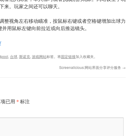
下来。玩家之间还可以聊天。
调整视角左右移动瞄准，按鼠标右键或者空格键增加出球力
L键并用鼠标左键向前拉近或向后推远镜头。
/
dpool
,
台球
,
斯诺克
,
游戏网站
标签。将
固定链接
加入收藏夹。
Screenalicious:网站界面分享评分服务
→
*
填项已用
标注