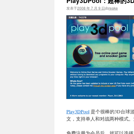
Play3DPool：超棒的
文
发表于
2008 年 7 月 9 日
由
reake
Play3DPool
是个很棒的3D台球
文，支持单人和对战两种模式。
免费注册为会员后，就可以选择