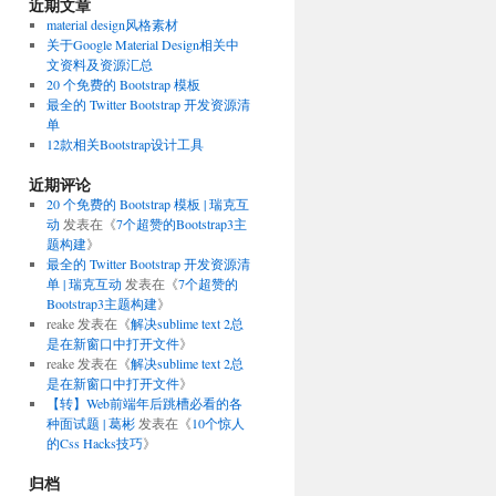
近期文章
material design风格素材
关于Google Material Design相关中
文资料及资源汇总
20 个免费的 Bootstrap 模板
最全的 Twitter Bootstrap 开发资源清
单
12款相关Bootstrap设计工具
近期评论
20 个免费的 Bootstrap 模板 | 瑞克互
动
发表在《
7个超赞的Bootstrap3主
题构建
》
最全的 Twitter Bootstrap 开发资源清
单 | 瑞克互动
发表在《
7个超赞的
Bootstrap3主题构建
》
reake
发表在《
解决sublime text 2总
是在新窗口中打开文件
》
reake
发表在《
解决sublime text 2总
是在新窗口中打开文件
》
【转】Web前端年后跳槽必看的各
种面试题 | 葛彬
发表在《
10个惊人
的Css Hacks技巧
》
归档