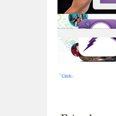
「
Circle
」