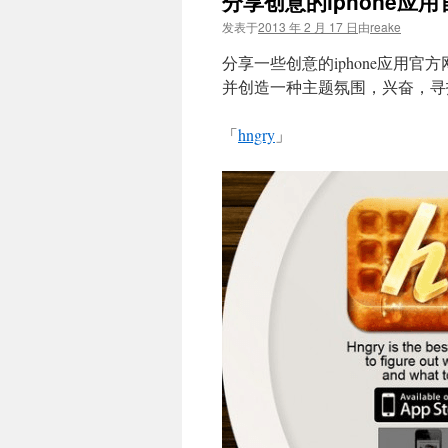
分享创意的iphone应
文
发表于
2013 年 2 月 17 日
由
reake
分享一些创意的iphone应用
并创造一种主题氛围，兴奋，寻找
「
hngry
」