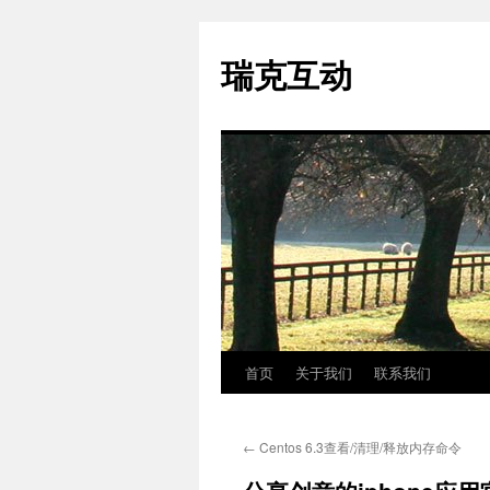
瑞克互动
首页
关于我们
联系我们
跳
至
←
Centos 6.3查看/清理/释放内存命令
正