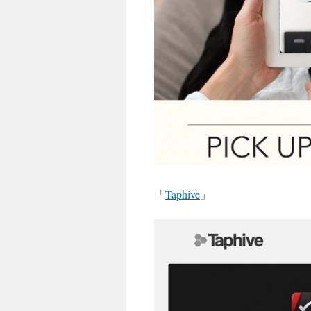
「
Taphive
」