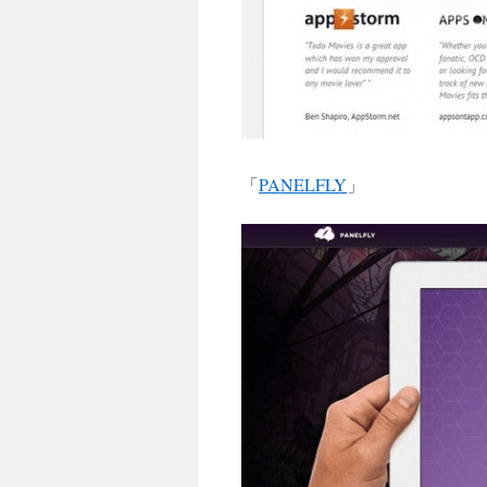
「
PANELFLY
」