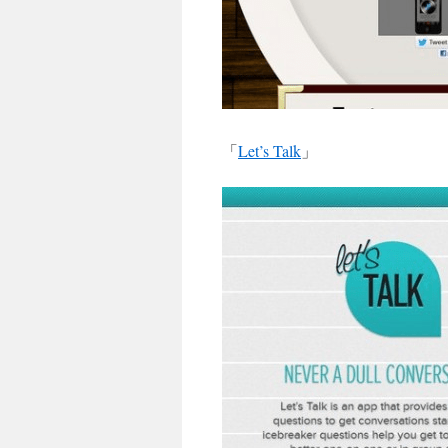
「
Let’s Talk
」