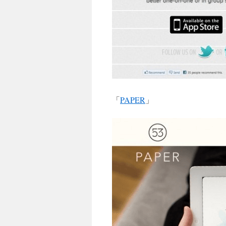
「
PAPER
」