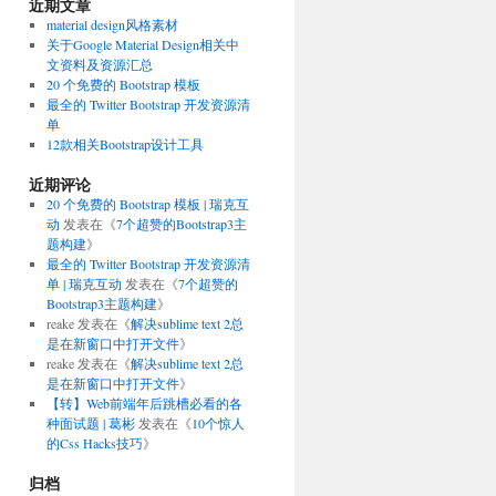
近期文章
material design风格素材
关于Google Material Design相关中
文资料及资源汇总
20 个免费的 Bootstrap 模板
最全的 Twitter Bootstrap 开发资源清
单
12款相关Bootstrap设计工具
近期评论
20 个免费的 Bootstrap 模板 | 瑞克互
动
发表在《
7个超赞的Bootstrap3主
题构建
》
最全的 Twitter Bootstrap 开发资源清
单 | 瑞克互动
发表在《
7个超赞的
Bootstrap3主题构建
》
reake
发表在《
解决sublime text 2总
是在新窗口中打开文件
》
reake
发表在《
解决sublime text 2总
是在新窗口中打开文件
》
【转】Web前端年后跳槽必看的各
种面试题 | 葛彬
发表在《
10个惊人
的Css Hacks技巧
》
归档