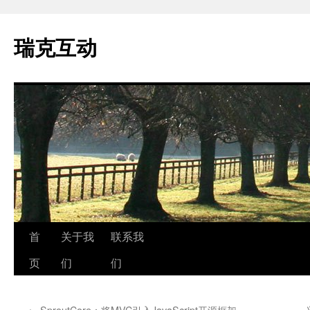
瑞克互动
跳
首
关于我
联系我
至
页
们
们
正
←
SproutCore：将MVC引入JavaScript开源框架