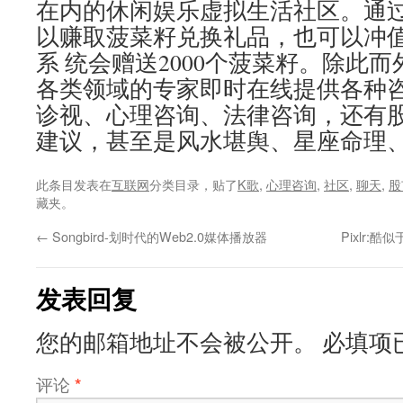
在内的休闲娱乐虚拟生活社区。通
以赚取菠菜籽兑换礼品，也可以冲
系 统会赠送2000个菠菜籽。除此
各类领域的专家即时在线提供各种
诊视、心理咨询、法律咨询，还有股
建议，甚至是风水堪舆、星座命理
此条目发表在
互联网
分类目录，贴了
K歌
,
心理咨询
,
社区
,
聊天
,
股
藏夹。
←
Songbird-划时代的Web2.0媒体播放器
Pixlr:
发表回复
您的邮箱地址不会被公开。
必填项
评论
*