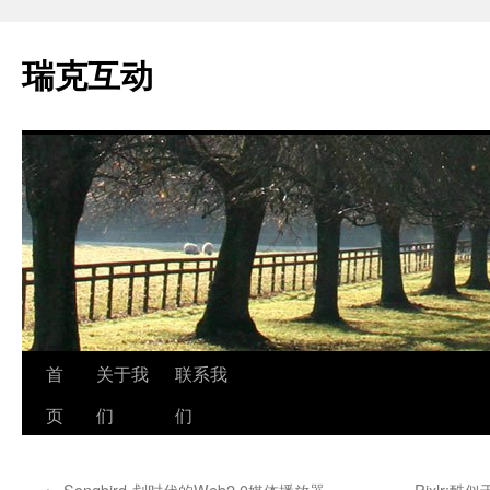
瑞克互动
跳
首
关于我
联系我
至
页
们
们
正
←
Songbird-划时代的Web2.0媒体播放器
Pixlr: