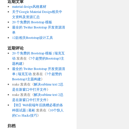
近期文章
material design风格素材
关于Google Material Design相关中
文资料及资源汇总
20 个免费的 Bootstrap 模板
最全的 Twitter Bootstrap 开发资源清
单
12款相关Bootstrap设计工具
近期评论
20 个免费的 Bootstrap 模板 | 瑞克互
动
发表在《
7个超赞的Bootstrap3主
题构建
》
最全的 Twitter Bootstrap 开发资源清
单 | 瑞克互动
发表在《
7个超赞的
Bootstrap3主题构建
》
reake
发表在《
解决sublime text 2总
是在新窗口中打开文件
》
reake
发表在《
解决sublime text 2总
是在新窗口中打开文件
》
【转】Web前端年后跳槽必看的各
种面试题 | 葛彬
发表在《
10个惊人
的Css Hacks技巧
》
归档