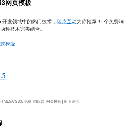
SS3网页模板
Web 开发领域中的热门技术，
瑞克互动
为你推荐 35 个免费响
，将两种技术完美结合。
响应式模版
程
L5
HTML5/CSS3
,
免费
,
响应式
,
网页模板
|
留下评论
程