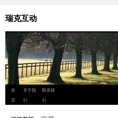
瑞克互动
跳
首
关于我
联系我
至
页
们
们
正