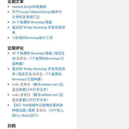
近期文章
material design风格素材
关于Google Material Design相关中
文资料及资源汇总
20 个免费的 Bootstrap 模板
最全的 Twitter Bootstrap 开发资源清
单
12款相关Bootstrap设计工具
近期评论
20 个免费的 Bootstrap 模板 | 瑞克互
动
发表在《
7个超赞的Bootstrap3主
题构建
》
最全的 Twitter Bootstrap 开发资源清
单 | 瑞克互动
发表在《
7个超赞的
Bootstrap3主题构建
》
reake
发表在《
解决sublime text 2总
是在新窗口中打开文件
》
reake
发表在《
解决sublime text 2总
是在新窗口中打开文件
》
【转】Web前端年后跳槽必看的各
种面试题 | 葛彬
发表在《
10个惊人
的Css Hacks技巧
》
归档