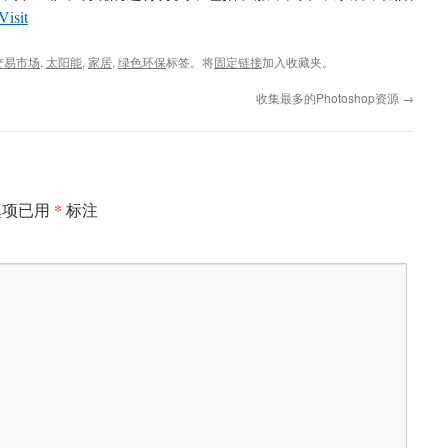
Visit
交易市场
,
太阳能
,
家居
,
绿色环保
标签。将
固定链接
加入收藏夹。
收集最多的Photoshop资源
→
*
填项已用
标注