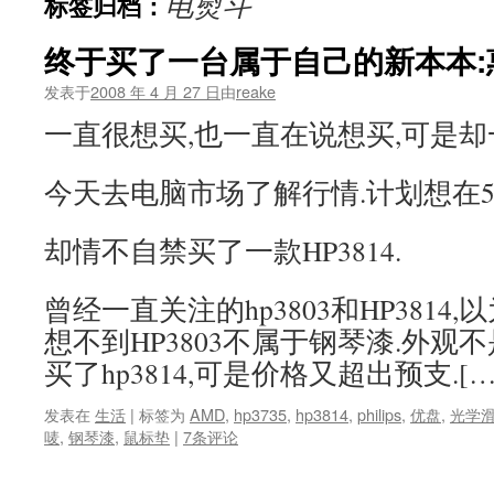
电熨斗
标签归档：
文
终于买了一台属于自己的新本本:惠
发表于
2008 年 4 月 27 日
由
reake
一直很想买,也一直在说想买,可是却
今天去电脑市场了解行情.计划想在5
却情不自禁买了一款HP3814.
曾经一直关注的hp3803和HP3814
想不到HP3803不属于钢琴漆.外观
买了hp3814,可是价格又超出预支.[…
发表在
生活
|
标签为
AMD
,
hp3735
,
hp3814
,
philips
,
优盘
,
光学
唛
,
钢琴漆
,
鼠标垫
|
7条评论