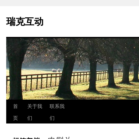
瑞克互动
跳
首
关于我
联系我
至
页
们
们
正