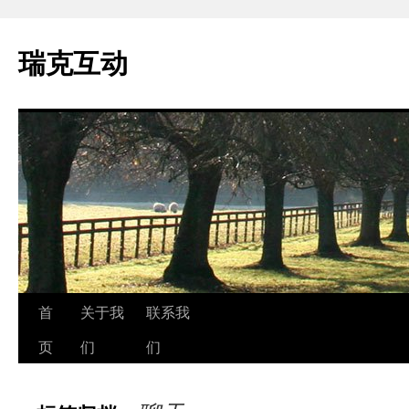
瑞克互动
跳
首
关于我
联系我
至
页
们
们
正