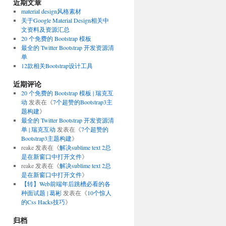
近期文章
material design风格素材
关于Google Material Design相关中
文资料及资源汇总
20 个免费的 Bootstrap 模板
最全的 Twitter Bootstrap 开发资源清
单
12款相关Bootstrap设计工具
近期评论
20 个免费的 Bootstrap 模板 | 瑞克互
动
发表在《
7个超赞的Bootstrap3主
题构建
》
最全的 Twitter Bootstrap 开发资源清
单 | 瑞克互动
发表在《
7个超赞的
Bootstrap3主题构建
》
reake
发表在《
解决sublime text 2总
是在新窗口中打开文件
》
reake
发表在《
解决sublime text 2总
是在新窗口中打开文件
》
【转】Web前端年后跳槽必看的各
种面试题 | 葛彬
发表在《
10个惊人
的Css Hacks技巧
》
归档