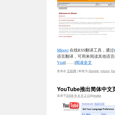
Mloovi
在线RSS翻译工具，通过
语言翻译，可用来阅读其他语言的
Visit
[……]
阅读全文
发表在
互联网
|
标签为
Google
,
mloovi
,
tr
YouTube推出简体中文
发表于
2008 年 8 月 2 日
由
reake