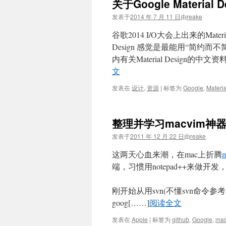
关于Google Materi
文
发表于
2014 年 7 月 11 日
由
reake
谷歌2014 I/O大会上出来的Mate
Design 感觉是最能用“简约而
内有关Material Desig
文
发表在
设计
,
资源
|
标签为
Google
,
Materi
整理并学习macvim神
发表于
2011 年 12 月 22 日
由
reake
这两天心血来潮，在mac上折腾
端，习惯用notepad++来
刚开始从用svn(不懂svn命令参
goog[……]
阅读全文
发表在
Apple
|
标签为
github
,
Google
,
ma