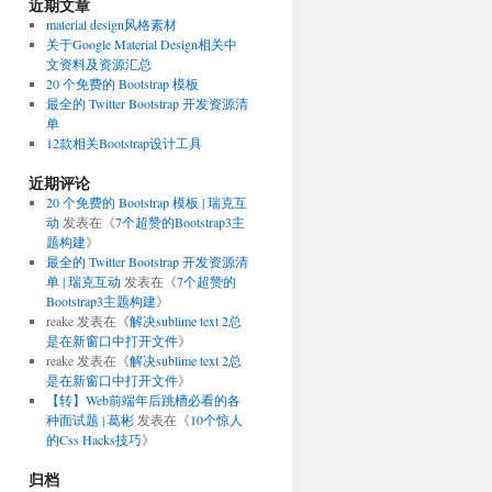
近期文章
material design风格素材
关于Google Material Design相关中
文资料及资源汇总
20 个免费的 Bootstrap 模板
最全的 Twitter Bootstrap 开发资源清
单
12款相关Bootstrap设计工具
近期评论
20 个免费的 Bootstrap 模板 | 瑞克互
动
发表在《
7个超赞的Bootstrap3主
题构建
》
最全的 Twitter Bootstrap 开发资源清
单 | 瑞克互动
发表在《
7个超赞的
Bootstrap3主题构建
》
reake
发表在《
解决sublime text 2总
是在新窗口中打开文件
》
reake
发表在《
解决sublime text 2总
是在新窗口中打开文件
》
【转】Web前端年后跳槽必看的各
种面试题 | 葛彬
发表在《
10个惊人
的Css Hacks技巧
》
归档