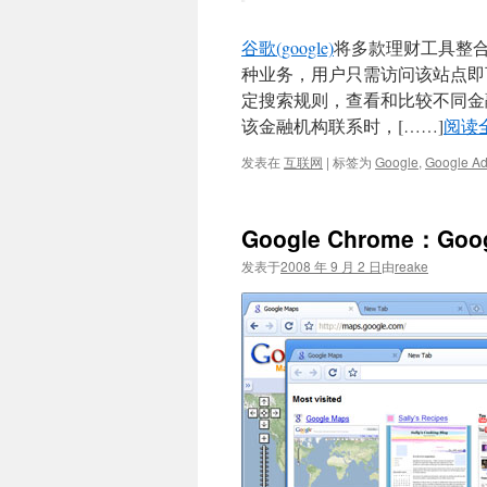
谷歌(google)
将多款理财工具整合至
种业务，用户只需访问该站点即可比
定搜索规则，查看和比较不同金
该金融机构联系时，[……]
阅读
发表在
互联网
|
标签为
Google
,
Google Ad
Google Chrome：G
发表于
2008 年 9 月 2 日
由
reake