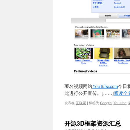
著名视频网站
YouTube.com
今日将
此进行公开宣传。[……]
阅读全
发表在
互联网
|
标签为
Google
,
Youtube
,
开源3D框架资源汇总