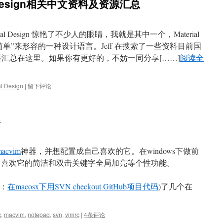
al Design相关中文资料及资源汇总
rial Design 惊艳了不少人的眼睛，我就是其中一个，Material
不简单”来形容的一种设计语言。Jeff 在搜索了一些资料目前国
n的中文资料汇总在这里。如果你有更好的，不妨一同分享[……]
阅读全
al Design
|
留下评论
器
macvim
神器，并想配置成自己喜欢的它。在windows下做前
做开发，喜欢它的简洁和双击关键字全局加亮等个性功能。
考：
在macosx下用SVN checkout GitHub项目代码
)了几个在
c
,
macvim
,
notepad
,
svn
,
vimrc
|
4条评论