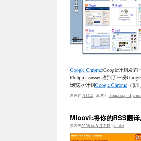
Google Chrome
:
Google计划发布一
Philipp Lenssen收到了一
浏览器计划
Google Chrome
（暂
发表在
互联网
|
标签为
blogoscoped
,
chr
Mloovi:将你的RSS翻
发表于
2008 年 8 月 7 日
由
reake