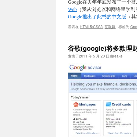
Google在去年年底发布了一个
Web
（我从浏览器和网络里学到的2
Google推出了此书的中文版
（其
发表在
HTML5/CSS3
,
互联网
|
标签为
Goo
谷歌(google)将多款理财
发表于
2011 年 5 月 20 日
由
reake