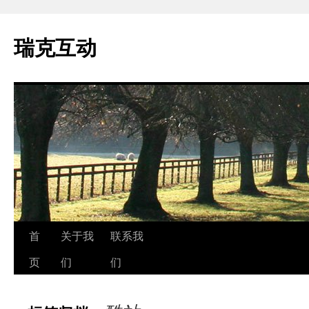
瑞克互动
跳
首
关于我
联系我
至
页
们
们
正