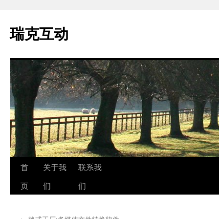
瑞克互动
跳
首
关于我
联系我
至
页
们
们
正
←
格式工厂:多媒体文件转换软件