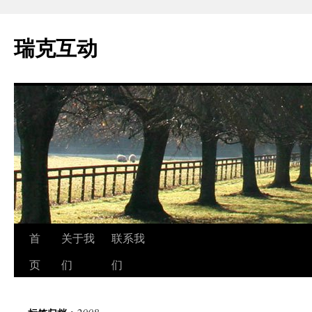
瑞克互动
跳
首
关于我
联系我
至
页
们
们
正