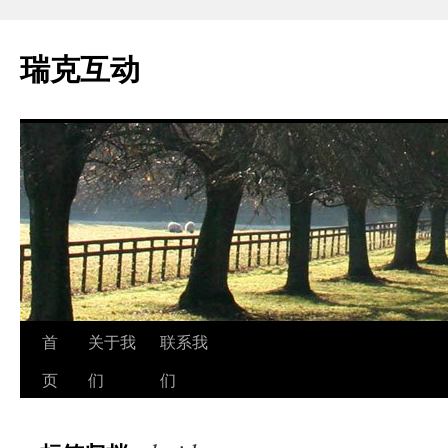
瑞克互动
跳
首
关于我
联系我
至
页
们
们
正