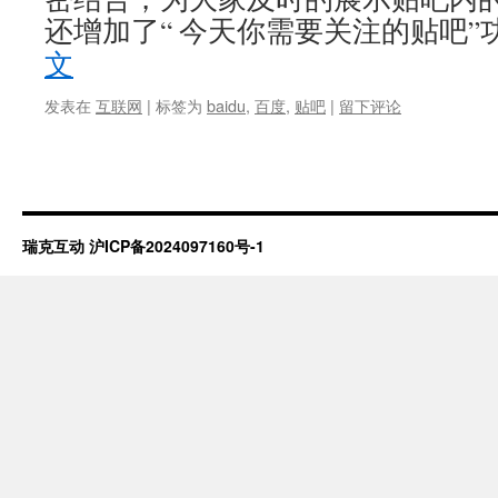
还增加了“ 今天你需要关注的贴吧”
文
发表在
互联网
|
标签为
baidu
,
百度
,
贴吧
|
留下评论
瑞克互动
沪ICP备2024097160号-1