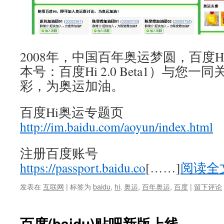
2008年，中国百年奥运梦圆，百度
本号：百度Hi 2.0 Beta1）与您
彩，为奥运加油。
百度Hi奥运专题页
http://im.baidu.com/aoyun/index.html
注册百度账号
https://passport.baidu.co
[……]
阅读全
发表在
互联网
|
标签为
baidu
,
hi
,
奥运
,
百年奥运
,
百度
|
留下评论
百度(baidu)贴吧新版上线