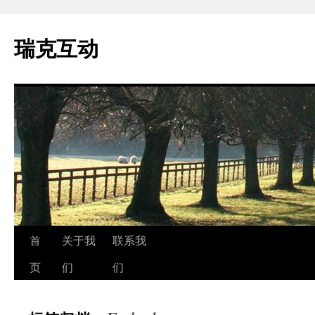
瑞克互动
跳
首
关于我
联系我
至
页
们
们
正