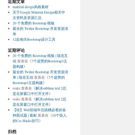
近期文章
material design风格素材
关于Google Material Design相关中
文资料及资源汇总
20 个免费的 Bootstrap 模板
最全的 Twitter Bootstrap 开发资源清
单
12款相关Bootstrap设计工具
近期评论
20 个免费的 Bootstrap 模板 | 瑞克互
动
发表在《
7个超赞的Bootstrap3主
题构建
》
最全的 Twitter Bootstrap 开发资源清
单 | 瑞克互动
发表在《
7个超赞的
Bootstrap3主题构建
》
reake
发表在《
解决sublime text 2总
是在新窗口中打开文件
》
reake
发表在《
解决sublime text 2总
是在新窗口中打开文件
》
【转】Web前端年后跳槽必看的各
种面试题 | 葛彬
发表在《
10个惊人
的Css Hacks技巧
》
归档