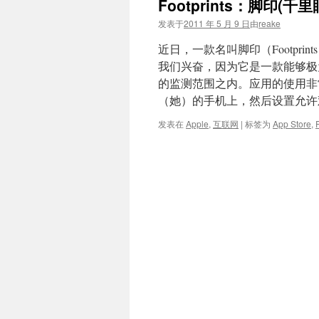
Footprints：脚印(千里
文
发表于
2011 年 5 月 9 日
由
reake
近日，一款名叫脚印（Footprin
我们兴奋，因为它是一款能够极
的监测范围之内。应用的使用非
（她）的手机上，然后设置允许
发表在
Apple
,
互联网
|
标签为
App Store
,