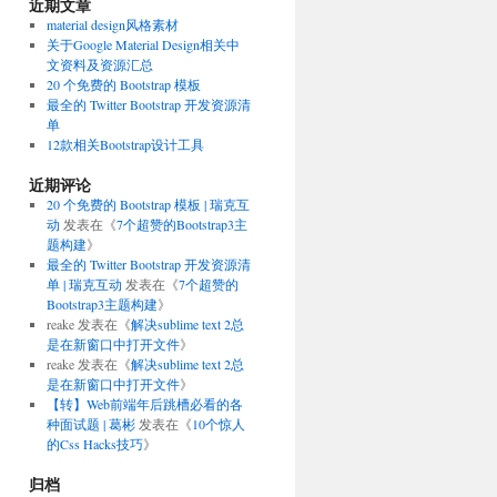
近期文章
material design风格素材
关于Google Material Design相关中
文资料及资源汇总
20 个免费的 Bootstrap 模板
最全的 Twitter Bootstrap 开发资源清
单
12款相关Bootstrap设计工具
近期评论
20 个免费的 Bootstrap 模板 | 瑞克互
动
发表在《
7个超赞的Bootstrap3主
题构建
》
最全的 Twitter Bootstrap 开发资源清
单 | 瑞克互动
发表在《
7个超赞的
Bootstrap3主题构建
》
reake
发表在《
解决sublime text 2总
是在新窗口中打开文件
》
reake
发表在《
解决sublime text 2总
是在新窗口中打开文件
》
【转】Web前端年后跳槽必看的各
种面试题 | 葛彬
发表在《
10个惊人
的Css Hacks技巧
》
归档